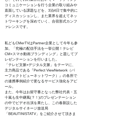
コミュニケーションを行う企業の取り組みや
直面している課題などを、3泊4日で集中的に
ディスカッションし、また業界を超えてネッ
トワーキングを深めていく、合宿形式カンフ
ァレンスです。
私どもCMerTVはPartner企業として今年も参
加。「究極の配信手法を一挙公開！テレビ
CM×スマホ動画ブランディング」と題してプ
レゼンテーションを行いました。
「テレビ文脈×デジタル文脈」をテーマに、
主力商品である『Perfect ViewNetwork（パ
ーフェクトビューネットワーク）』の各所で
の連携事例紹介で更なるサービス強化をアピ
ール。
また、今年はお留守番となった弊社代表・五
十嵐も生中継風(？！)のプレゼンテーション
の中でビデオ出演を果たし、この春新設した
デジタルサイネージ放送局
「BEAUTINISTATV」をご紹介させて頂きま