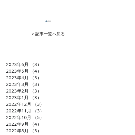
< 記事一覧へ戻る
2023年6月
（3）
3件の記事
1万円から投資可能！不動
石灰石=ライム
2023年5月
（4）
4件の記事
産投資のDXを推進 クリア
ら生まれた「LI
2023年4月
（3）
3件の記事
2023年3月
（3）
3件の記事
ル株式会社 横田大造社
環境課題に貢献
2023年2月
（3）
3件の記事
長がCLUBCEOに出演 誰
会社TBM坂本 
2023年1月
（3）
3件の記事
もが気軽に不動産投資が
がCLUBCEOに
2022年12月
（3）
3件の記事
できるようになる「投資
発・世界が注目
2022年11月
（3）
3件の記事
の民主化」に迫ります！
配慮への取り組
2022年10月
（5）
5件の記事
ます！！
2022年9月
（4）
4件の記事
2022年8月
（3）
3件の記事