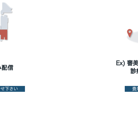
Ex) 
み配信
診
合せ下さい
費