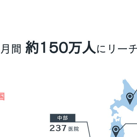
約150万人
月間
にリー
国
00
医院
上