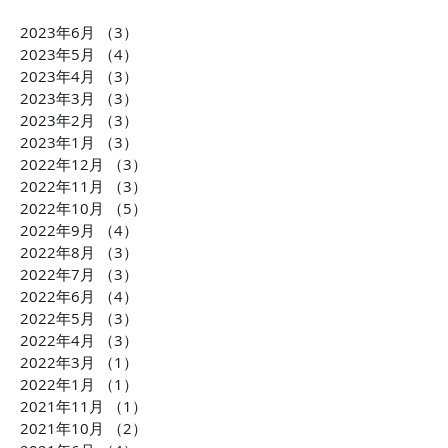
2023年6月
（3）
3件の記事
1万円から投資可能！不動
石灰石=ライム
2023年5月
（4）
4件の記事
産投資のDXを推進 クリア
ら生まれた「LI
2023年4月
（3）
3件の記事
2023年3月
（3）
3件の記事
ル株式会社 横田大造社
環境課題に貢献
2023年2月
（3）
3件の記事
長がCLUBCEOに出演 誰
会社TBM坂本 
2023年1月
（3）
3件の記事
もが気軽に不動産投資が
がCLUBCEOに
2022年12月
（3）
3件の記事
できるようになる「投資
発・世界が注目
2022年11月
（3）
3件の記事
の民主化」に迫ります！
配慮への取り組
2022年10月
（5）
5件の記事
ます！！
2022年9月
（4）
4件の記事
2022年8月
（3）
3件の記事
2022年7月
（3）
3件の記事
2022年6月
（4）
4件の記事
2022年5月
（3）
3件の記事
2022年4月
（3）
3件の記事
2022年3月
（1）
1件の記事
2022年1月
（1）
1件の記事
2021年11月
（1）
1件の記事
2021年10月
（2）
2件の記事