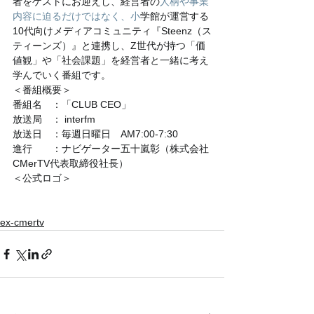
者をゲストにお迎えし、経営者の
人柄や事業
内容に迫るだけではなく、小
学館が運営する
10代向けメディアコミュニティ『Steenz（ス
ティーンズ）』と連携し、Z世代が持つ「価
値観」や「社会課題」を経営者と一緒に考え
学んでいく番組です。
＜番組概要＞
番組名　：「CLUB CEO」
放送局　： interfm
放送日　：毎週日曜日　AM7:00-7:30
進行　　：ナビゲーター五十嵐彰（株式会社
CMerTV代表取締役社長）
＜公式ロゴ＞
ex-cmertv