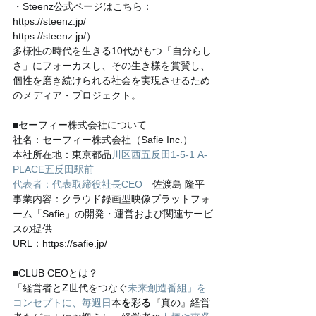
・Steenz公式ページはこちら：
https://steenz.jp/ 
https://steenz.jp/）
多様性の時代を生きる10代がもつ「自分らし
さ」にフォーカスし、その生き様を賞賛し、
個性を磨き続けられる社会を実現させるため
のメディア・プロジェクト。
■セーフィー株式会社について
社名：セーフィー株式会社（Safie Inc.）
本社所在地：東京都品
川区西五反田1-5-1 A-
PLACE五反田駅前
代表者：代表取締役社長CEO
　佐渡島 隆平
事業内容：クラウド録画型映像プラットフォ
ーム「Safie」の開発・運営および関連サービ
スの提供
URL：https://safie.jp/
■CLUB CEOとは？
「経営者とZ世代をつなぐ
未来創造番組」を
コンセプトに、毎週日
本
を
彩
る
『真の』経営