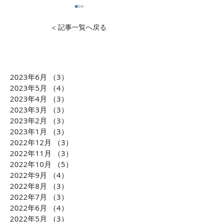
< 記事一覧へ戻る
2023年6月
（3）
3件の記事
1万円から投資可能！不動
石灰石=ライム
2023年5月
（4）
4件の記事
産投資のDXを推進 クリア
ら生まれた「LI
2023年4月
（3）
3件の記事
2023年3月
（3）
3件の記事
ル株式会社 横田大造社
環境課題に貢献
2023年2月
（3）
3件の記事
長がCLUBCEOに出演 誰
会社TBM坂本 
2023年1月
（3）
3件の記事
もが気軽に不動産投資が
がCLUBCEOに
2022年12月
（3）
3件の記事
できるようになる「投資
発・世界が注目
2022年11月
（3）
3件の記事
の民主化」に迫ります！
配慮への取り組
2022年10月
（5）
5件の記事
ます！！
2022年9月
（4）
4件の記事
2022年8月
（3）
3件の記事
2022年7月
（3）
3件の記事
2022年6月
（4）
4件の記事
2022年5月
（3）
3件の記事