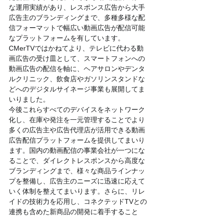
な運用実績があり、レスポンス広告から大手
広告主のブランディングまで、多種多様な配
信フォーマットで幅広い動画広告が配信可能
なプラットフォームを有しています。
CMerTVではかねてより、テレビに代わる動
画広告の受け皿として、スマートフォンへの
動画広告の配信を軸に、ヘアサロンやデンタ
ルクリニック、飲食店やガソリンスタンドな
どへのデジタルサイネージ事業も展開してま
いりました。
今後これらすべてのデバイスをネットワーク
化し、在庫や発注を一元管理することでより
多くの広告主や広告代理店が活用できる動画
広告配信プラットフォームを提供してまいり
ます。国内の動画配信の事業会社が一つにな
ることで、ダイレクトレスポンスから高度な
ブランディングまで、様々な商品ラインナッ
プを整備し、広告主のニーズに迅速に応えて
いく体制を整えてまいります。さらに、リレ
イドの技術力を応用し、コネクテッドTVとの
連携も含めた新商品の開発に着手すること