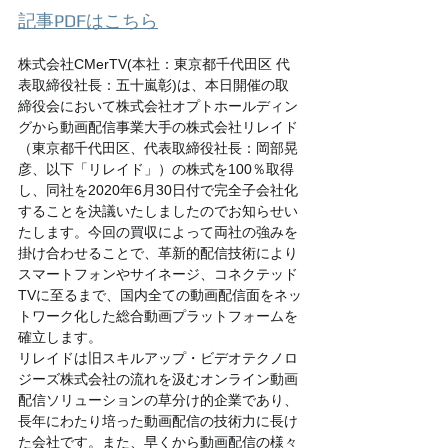
記事PDFはこちら
株式会社CMerTV(本社：東京都千代田区 代
表取締役社長：五十嵐彰)は、本日開催の取
締役会において株式会社オプトホールディン
グから動画配信事業大手の株式会社リレイド
（東京都千代田区、代表取締役社長：岡部晃
彦、以下「リレイド」）の株式を100％取得
し、同社を2020年6月30日付で完全子会社化
することを決議いたしましたのでお知らせい
たします。今回の買収によって両社の強みを
掛け合わせることで、革新的配信技術により
スマートフォンやサイネージ、コネクテッド
TVに至るまで、国内全ての動画配信面をネッ
トワーク化した総合動画プラットフォームを
確立します。
リレイドは旧スキルアップ・ビデオテクノロ
ジーズ株式会社の流れを汲むオンライン動画
配信ソリューションの草分け的企業であり、
長年にわたり培った動画配信の技術力に長け
た会社です。また、早くから動画配信の様々