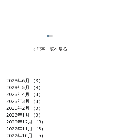
< 記事一覧へ戻る
2023年6月
（3）
3件の記事
【BEAUTINISTA TV】100
CMerTVが運
2023年5月
（4）
4件の記事
万人リーチ突破！「場
ッセージサービ
2023年4月
（3）
3件の記事
2023年3月
（3）
3件の記事
所」×「トキ」×「空間」
「Fanglee」が
2023年2月
（3）
3件の記事
をセグメントする唯一無
局J-WAVE【ST
2023年1月
（3）
3件の記事
二の美容室専門デジタル
で紹介されました
2022年12月
（3）
3件の記事
サイネージメディア
放送詳細更新）
2022年11月
（3）
3件の記事
2022年10月
（5）
5件の記事