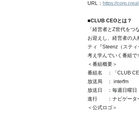
URL：
https://corp.creal
■CLUB CEOとは？
「経営者とZ世代をつ
お迎えし、経営者の人
ティ『Steenz（ス
考え学んでいく番組で
＜番組概要＞
番組名　：「CLUB C
放送局　： interfm
放送日　：毎週日曜日　AM
進行　　：ナビゲーター
＜公式ロゴ＞