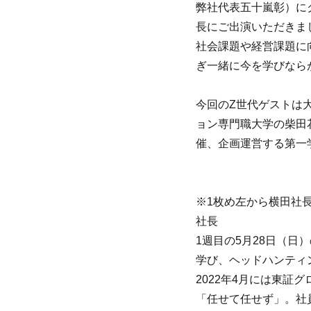
弊社代表五十嵐彰）に
長にご出演いただきま
社会課題や経営課題に
ぎ一緒に今を学びなら
今回のZ世代ゲストは
ョン専門職大学の柴田花
催、企画運営する第一学
※1枚め左から横田社
社長
1週目の5月28日（
学び、ヘッドハンティ
2022年4月には東
「任せて任せず」。社