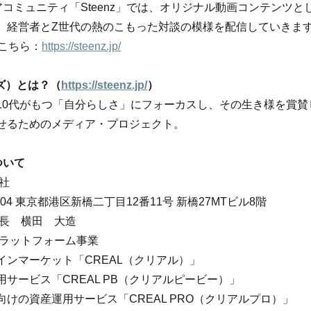
コミュニティ「Steenz」では、オリジナル動画コンテンツと
、経営者とZ世代の熱のこもった対談の模様を配信していきま
はこちら：
https://steenz.jp/
ンズ）とは？（
https://steenz.jp/
）
10代がもつ「自分らしさ」にフォーカスし、その生き様を賞賛
せるためのメディア・プロジェクト。
ついて
社
004 東京都港区新橋二丁目12番11号 新橋27MTビル8階
社長　横田　大造
プラットフォーム事業
インマーケット「CREAL（クリアル）」
サービス「CREAL PB（クリアルピービー）」
けの資産運用サービス「CREAL PRO（クリアルプロ）」