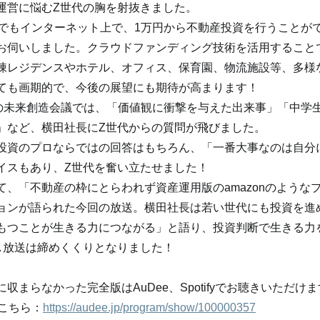
運営に悩むZ世代の胸を射抜きました。
でもインターネット上で、1万円から不動産投資を行うことがで
お伺いしました。クラウドファンディング技術を活用すること
棟レジデンスやホテル、オフィス、保育園、物流施設等、多様
ても画期的で、今後の展望にも期待が高まります！
）の未来創造会議では、「価値観に衝撃を与えた出来事」「中学
」など、横田社長にZ世代からの質問が飛びました。
投資のプロならではの回答はもちろん、「一番大事なのは自分
イスもあり、Z世代を奮い立たせました！
て、「不動産の枠にとらわれず資産運用版のamazonのような
ョンが語られた今回の放送。横田社長は若い世代にも投資を進
もつことが生きる力につながる」と語り、投資判断で生きる力
し放送は締めくくりとなりました！
収まらなかった完全版はAuDee、Spotifyでお聴きいただけ
はこちら：
https://audee.jp/program/show/100000357