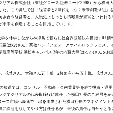
クリアル株式会社（東証グロース 証券コード2998）から横田
した。この番組では「経営者とZ世代をつなぐ未来創造番組」
向き合う経営者と、人類史上もっとも情報量が豊富といわれる
が未来を創造することを目指しています。
大学を休学しながら神津島で暮らし社会課題解決を目指すiU 情
菜(はな)さん、高校バンドフェス「アオハルロックフェスティ
院高等学校 浜松キャンパス 3年の内藤大翔(はるか)さんをお
長、花菜さん、大翔さん五十嵐、2枚め左から五十嵐、花菜さん
日）の放送では、コンサル・不動産・金融業界等を経て投資・運
ングでクリアルの代表取締役に就任した横田社長のご経歴を紹
証グロース市場へ爆速で上場を達成された横田社長のマネジメント
員に課題を渡してやり方は任せるが、最後の責任は自分がとる