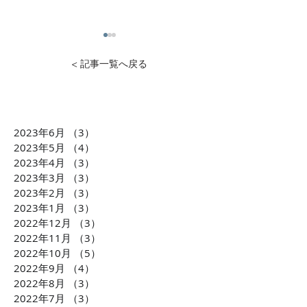
< 記事一覧へ戻る
2023年6月
（3）
3件の記事
1万円から投資可能！不動
石灰石=ライム
2023年5月
（4）
4件の記事
産投資のDXを推進 クリア
ら生まれた「LI
2023年4月
（3）
3件の記事
2023年3月
（3）
3件の記事
ル株式会社 横田大造社
環境課題に貢献
2023年2月
（3）
3件の記事
長がCLUBCEOに出演 誰
会社TBM坂本 
2023年1月
（3）
3件の記事
もが気軽に不動産投資が
がCLUBCEOに
2022年12月
（3）
3件の記事
できるようになる「投資
発・世界が注目
2022年11月
（3）
3件の記事
の民主化」に迫ります！
配慮への取り組
2022年10月
（5）
5件の記事
ます！！
2022年9月
（4）
4件の記事
2022年8月
（3）
3件の記事
2022年7月
（3）
3件の記事