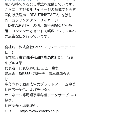
果が期待できる配信手法を完備しています。
さらに、デジタルサイネージの領域でも美容
室向け放送局「BEAUTINISTA TV」をはじ
め、ガソリンスタンドサイネージ
「DRIVERS TV」の他、歯科医院などへ番
組・コンテンツとセットで幅広いジャンルへ
の広告配信を行っています。
会社名：株式会社CMerTV（シーマーティー
ビー）
所在
地：東京都千代田区丸の内3
-3-1　新東
京ビル４階
代表者：代表取締役社長 五十嵐彰
資本金：5億8554万8千円（資本準備金含
む）
事業内容：動画広告のプラットフォーム事業
動画広告配信およびデジタル
サイネージ等周辺事業各種データサービスの
提供。
動画制作・編集ほか。
ＵＲＬ ：https://www.cmertv.co.jp 