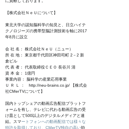
に貢献しております。
【株式会社ＮｅＵについて】
東北大学の認知脳科学の知見と、日立ハイテ
クノロジーズの携帯型脳計測技術を軸に2017
年8月に設立
会 社 名： 株式会社ＮｅＵ（ニュー）
所 在 地： 東京都千代田区神田司町 2－2 新
倉ビル
代 表 者： 代表取締役ＣＥＯ 長谷川 清
資 本 金： 1億円
事業内容： 脳科学の産業応用事業
Ｕ Ｒ Ｌ ：　http://neu-brains.co.jp/ 【株式会
社CMerTVについて】
国内トップシェアの動画広告配信プラットフ
ォームを有し、テレビに代わる動画広告の受
け皿として500以上のデジタルメディアと連
結。スマ
ートフォンへの動画配信では様々な
特許を取得しており、CMerTV独自の高い
効