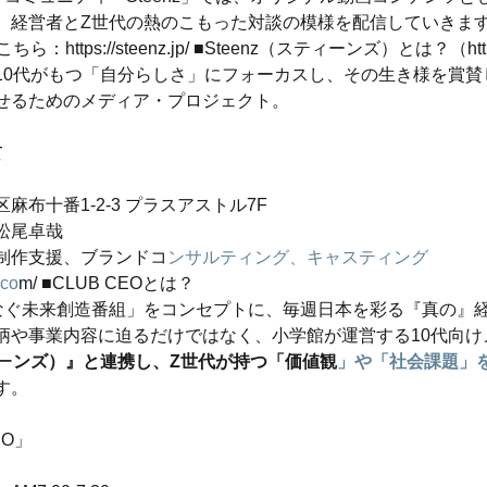
、経営者とZ世代の熱のこもった対談の模様を配信していきま
：https://steenz.jp/ ■Steenz（スティーンズ）とは？（https:/
10代がもつ「自分らしさ」にフォーカスし、その生き様を賞賛
せるためのメディア・プロジェクト。
て
布十番1-2-3 プラスアストル7F
松尾卓哉
制作支援、ブランドコ
ンサルティング、キャスティング
.co
m/ ■CLUB CEOとは？
なぐ未来創造番組」をコンセプトに、毎週日本を彩る『真の』
柄や事業内容に迫るだけではなく、小学館が運営する10代向け
ー
ンズ）』と連携し、Z世代が持つ「価値観
」や「社会課題」
す。
EO」