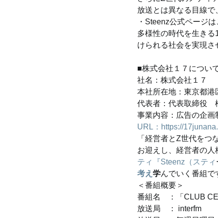
放送とは異なる目線で
・Steenz公式ページはこちら
多様性の時代を生きる
けられる社会を実現さ
■株式会社１７につい
社名：株式会社１７
本社所在地：東京都港区麻
代表者：代表取締役　
事業内容：広告の企画
URL：https://17junana
「経営者とZ世代をつ
お迎えし、経営者の人
ティ『Steenz（スティ
考え
学
んでいく番組で
＜番組概要＞
番組名　：「CLUB C
放送局　： interfm