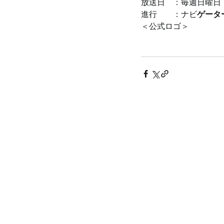
放送日　：毎週日曜日　AM
進行　　：ナビ
ゲータ
＜公式ロゴ＞