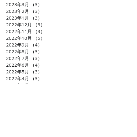
2023年3月
（3）
3件の記事
所」×「トキ」×「空間」
「Fanglee」が
2023年2月
（3）
3件の記事
をセグメントする唯一無
局J-WAVE【ST
2023年1月
（3）
3件の記事
二の美容室専門デジタル
で紹介されました
2022年12月
（3）
3件の記事
サイネージメディア
放送詳細更新）
2022年11月
（3）
3件の記事
2022年10月
（5）
5件の記事
2022年9月
（4）
4件の記事
2022年8月
（3）
3件の記事
2022年7月
（3）
3件の記事
2022年6月
（4）
4件の記事
2022年5月
（3）
3件の記事
2022年4月
（3）
3件の記事
2022年3月
（1）
1件の記事
2022年1月
（1）
1件の記事
2021年11月
（1）
1件の記事
2021年10月
（2）
2件の記事
2021年6月
（4）
4件の記事
2021年5月
（2）
2件の記事
2021年1月
（4）
4件の記事
2020年10月
（2）
2件の記事