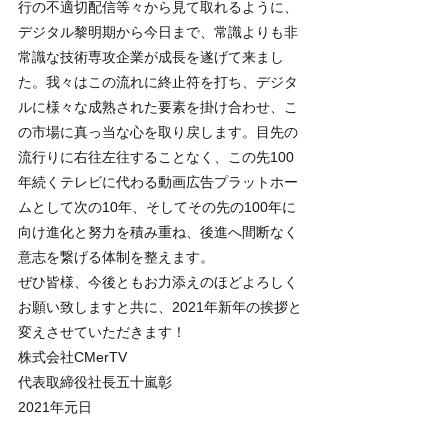
行の不適切配信等々から見て取れるように、
デジタル黎明期から今日まで、常識よりも非
常識な技術専攻企業が成長を遂げて来まし
た。我々はこの流れに終止符を打ち、デジタ
ルに様々な成熟された要素を掛け合わせ、こ
の市場に真っ当な心を取り戻します。目先の
流行りに右往左往することなく、この先100
年続くテレビに代わる動画広告プラットホー
ムとして次の10年、そしてその先の100年に
向け進化と努力を積み重ね、後進へ間断なく
意志を繋げる体制を整えます。
ぜひ皆様、今後ともお力添えのほどよろしく
お願い致しますと共に、2021年新年の挨拶と
変えさせていただきます！
株式会社CMerTV
代表取締役社長五十嵐彰
2021年元日