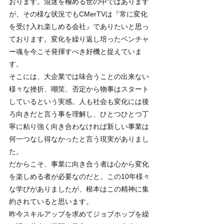
おります。混迷を極める世の中ではあります
が、その様な状況でもCMerTVは『常に変化
を受け入れ楽しめる会社』でありたいと思っ
ております。変化を繰り返し培ったベンチャ
ー魂を今こそ発揮すべき好機と捉えていま
す。
そこには、大企業では味合うことの出来ない
様々な挫折、嘲笑、否定から物事はスタート
しているという実感。人も社会も変化には後
ろ向きだと言う事を理解し、ひとつひとつ丁
寧に粘り強く向き合わなければ新しい事業は
何一つなし得なかったと言う現実がありまし
た。
だからこそ、事業に向き合う者は心から変化
を楽しめる者が必要なのだと。この10年様々
な学びがありましたが、根本はこの精神に集
約されていると思います。
昨今スキルアップを求めてジョブホップを繰