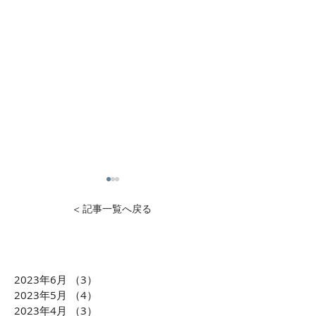
< 記事一覧へ戻る
2023年6月
（3）
3件の記事
【BEAUTINISTA TV】100
CMerTVが運
2023年5月
（4）
4件の記事
万人リーチ突破！「場
ッセージサービ
2023年4月
（3）
3件の記事