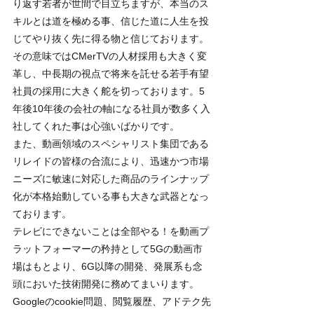
り返す若者が世間で目立ちますが、本当のス
キルとは道を極める事、信じた道に人生を投
じてやり抜く先に得る物と信じております。
その意味ではCMerTVの人材採用も大きく変
革し、中長期の視点で将来を託せる若手有望
社員の採用に大きく舵を切っております。5
年後10年後の会社の軸になる社員が数多く入
社してくれた事は心強いばかりです。
また、動画領域のスペシャリスト集団である
リレイドの皆様の合流により、迅速かつ市場
ニーズに敏速に対応した商品のラインナップ
化が本格始動している事も大きな武器となっ
ております。
テレビにできないことは全部やる！を動画プ
ラットフォーマーの矜持として5Gの動画市
場はもとより、6G以降の開発、発展系も念
頭においた技術開発に務めてまいります。
Googleのcookie問題、閲覧履歴、アドテク先