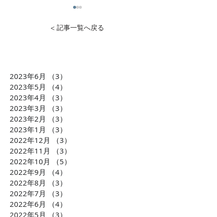
< 記事一覧へ戻る
2023年6月
（3）
3件の記事
【BEAUTINISTA TV】100
CMerTVが運
2023年5月
（4）
4件の記事
万人リーチ突破！「場
ッセージサービ
2023年4月
（3）
3件の記事
2023年3月
（3）
3件の記事
所」×「トキ」×「空間」
「Fanglee」が
2023年2月
（3）
3件の記事
をセグメントする唯一無
局J-WAVE【ST
2023年1月
（3）
3件の記事
二の美容室専門デジタル
で紹介されました
2022年12月
（3）
3件の記事
サイネージメディア
放送詳細更新）
2022年11月
（3）
3件の記事
2022年10月
（5）
5件の記事
2022年9月
（4）
4件の記事
2022年8月
（3）
3件の記事
2022年7月
（3）
3件の記事
2022年6月
（4）
4件の記事
2022年5月
（3）
3件の記事