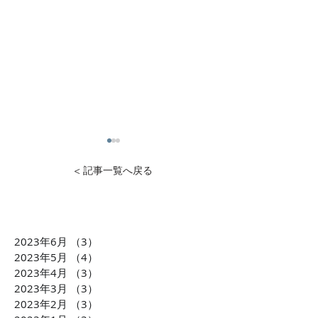
< 記事一覧へ戻る
2023年6月
（3）
3件の記事
1万円から投資可能！不動
石灰石=ライム
2023年5月
（4）
4件の記事
産投資のDXを推進 クリア
ら生まれた「LI
2023年4月
（3）
3件の記事
2023年3月
（3）
3件の記事
ル株式会社 横田大造社
環境課題に貢献
2023年2月
（3）
3件の記事
長がCLUBCEOに出演 誰
会社TBM坂本 