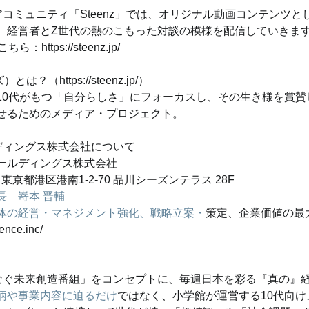
コミュニティ「Steenz」では、オリジナル動画コンテンツと
、経営者とZ世代の熱のこもった対談の模様を配信していきま
https://steenz.jp/
は？（https://steenz.jp/）
10代がもつ「自分らしさ」にフォーカスし、その生き様を賞賛
せるためのメディア・プロジェクト。
ディングス株式会社について
ールディングス株式会社
5 東京都港区港南1-2-70 品川シーズンテラス 28F
長　嵜本 晋輔
体の経営・マネジメント強化、戦略立案・
策定、企業価値の最
nce.inc/
なぐ未来創造番組」をコンセプトに、毎週日本を彩る『真の』
柄や事業内容に迫るだけ
ではなく、小学館が運営する10代向け