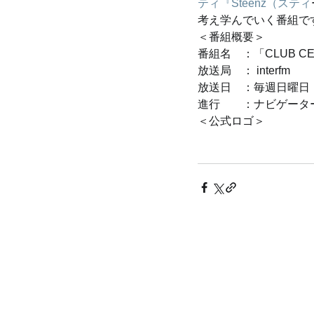
ティ『Steenz（スティ
考え学んでいく番組で
＜番組概要＞
番組名　：「CLUB C
放送局　： interfm
放送日　：毎週日曜日　AM
進行　　：ナビゲーター
＜公式ロゴ＞