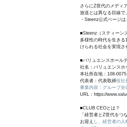
さらにZ世代のメディア
放送とは異なる目線で
・Steenz公式ページはこちら：
■Steenz（スティーンズ）と
多様性の時代を生きる
けられる社会を実現さ
■バリュエンスホール
社名：バリュエンスホ
本社所在地：108-007
代表者：代表取締
役社
事業内容：グループ全
URL：https://www.value
■CLUB CEOとは？
「経営者とZ世代をつ
お迎え
し、経営者の人