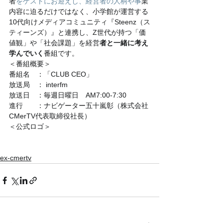
者
をゲストにお迎えし、経営者の人柄や事
業
内容に迫るだけではなく、小学館が運営する
10代向けメディアコミュニティ『Steenz（ス
ティーンズ）』と連携し、Z世代が持つ「価
値観」や「社会課題」を経営
者と一緒に考え
学んでいく
番組です。
＜番組概要＞
番組名　：「CLUB CEO」
放送局　： interfm
放送日　：毎週日曜日　AM7:00-7:30
進行　　：ナビゲーター五十嵐彰（株式会社
CMerTV代表取締役社長）
＜公式ロゴ＞
ex-cmertv