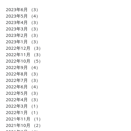
2023年6月
（3）
3件の記事
1万円から投資可能！不動
石灰石=ライム
2023年5月
（4）
4件の記事
産投資のDXを推進 クリア
ら生まれた「LI
2023年4月
（3）
3件の記事
2023年3月
（3）
3件の記事
ル株式会社 横田大造社
環境課題に貢献
2023年2月
（3）
3件の記事
長がCLUBCEOに出演 誰
会社TBM坂本 
2023年1月
（3）
3件の記事
もが気軽に不動産投資が
がCLUBCEOに
2022年12月
（3）
3件の記事
できるようになる「投資
発・世界が注目
2022年11月
（3）
3件の記事
の民主化」に迫ります！
配慮への取り組
2022年10月
（5）
5件の記事
ます！！
2022年9月
（4）
4件の記事
2022年8月
（3）
3件の記事
2022年7月
（3）
3件の記事
2022年6月
（4）
4件の記事
2022年5月
（3）
3件の記事
2022年4月
（3）
3件の記事
2022年3月
（1）
1件の記事
2022年1月
（1）
1件の記事
2021年11月
（1）
1件の記事
2021年10月
（2）
2件の記事