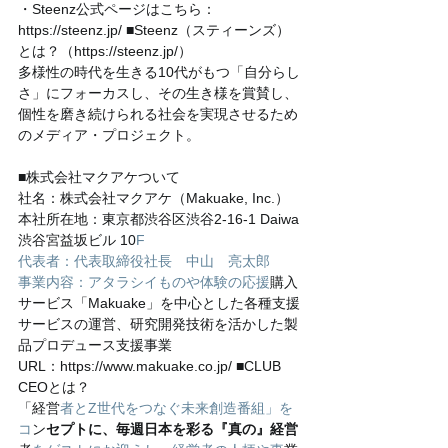
・Steenz公式ページはこちら：
https://steenz.jp/ ■Steenz（スティーンズ）
とは？（https://steenz.jp/）
多様性の時代を生きる10代がもつ「自分らし
さ」にフォーカスし、その生き様を賞賛し、
個性を磨き続けられる社会を実現させるため
のメディア・プロジェクト。
■株式会社マクアケついて
社名：株式会社マクアケ（Makuake, Inc.）
本社所在地：東京都渋谷区渋谷2-16-1 Daiwa
渋谷宮益坂ビル 10
F
代表者：代表取締役社長　中山　亮太郎
事業内容：アタラシイものや体験の応援
購入
サービス「Makuake」を中心とした各種支援
サービスの運営、研究開発技術を活かした製
品プロデュース支援事業
URL：https://www.makuake.co.jp/ ■CLUB 
CEOとは？
「経営
者とZ世代をつなぐ未来創造番組」を
コ
ン
セプトに、毎週日本を彩る『真の』経営