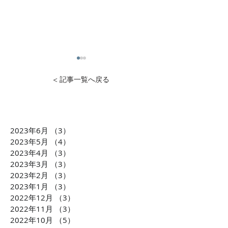
< 記事一覧へ戻る
2023年6月
（3）
3件の記事
1万円から投資可能！不動
石灰石=ライム
2023年5月
（4）
4件の記事
産投資のDXを推進 クリア
ら生まれた「LI
2023年4月
（3）
3件の記事
2023年3月
（3）
3件の記事
ル株式会社 横田大造社
環境課題に貢献
2023年2月
（3）
3件の記事
長がCLUBCEOに出演 誰
会社TBM坂本 
2023年1月
（3）
3件の記事
もが気軽に不動産投資が
がCLUBCEOに
2022年12月
（3）
3件の記事
できるようになる「投資
発・世界が注目
2022年11月
（3）
3件の記事
の民主化」に迫ります！
配慮への取り組
2022年10月
（5）
5件の記事
ます！！