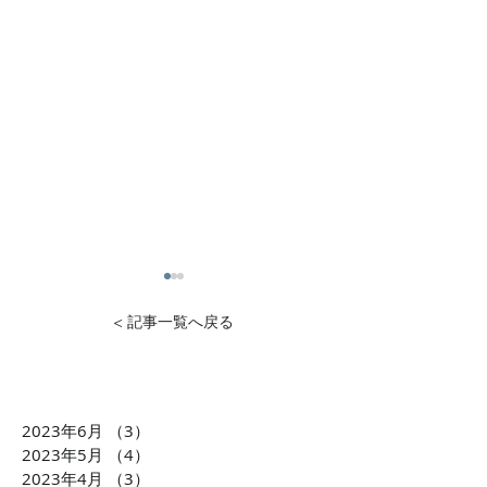
< 記事一覧へ戻る
2023年6月
（3）
3件の記事
1万円から投資可能！不動
石灰石=ライム
2023年5月
（4）
4件の記事
産投資のDXを推進 クリア
ら生まれた「LI
2023年4月
（3）
3件の記事