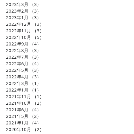
2023年3月
（3）
3件の記事
ル株式会社 横田大造社
環境課題に貢献
2023年2月
（3）
3件の記事
長がCLUBCEOに出演 誰
会社TBM坂本 
2023年1月
（3）
3件の記事
もが気軽に不動産投資が
がCLUBCEOに
2022年12月
（3）
3件の記事
できるようになる「投資
発・世界が注目
2022年11月
（3）
3件の記事
の民主化」に迫ります！
配慮への取り組
2022年10月
（5）
5件の記事
ます！！
2022年9月
（4）
4件の記事
2022年8月
（3）
3件の記事
2022年7月
（3）
3件の記事
2022年6月
（4）
4件の記事
2022年5月
（3）
3件の記事
2022年4月
（3）
3件の記事
2022年3月
（1）
1件の記事
2022年1月
（1）
1件の記事
2021年11月
（1）
1件の記事
2021年10月
（2）
2件の記事
2021年6月
（4）
4件の記事
2021年5月
（2）
2件の記事
2021年1月
（4）
4件の記事
2020年10月
（2）
2件の記事