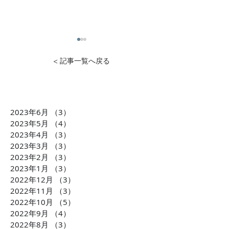
< 記事一覧へ戻る
2023年6月
（3）
3件の記事
1万円から投資可能！不動
石灰石=ライム
2023年5月
（4）
4件の記事
産投資のDXを推進 クリア
ら生まれた「LI
2023年4月
（3）
3件の記事
2023年3月
（3）
3件の記事
ル株式会社 横田大造社
環境課題に貢献
2023年2月
（3）
3件の記事
長がCLUBCEOに出演 誰
会社TBM坂本 
2023年1月
（3）
3件の記事
もが気軽に不動産投資が
がCLUBCEOに
2022年12月
（3）
3件の記事
できるようになる「投資
発・世界が注目
2022年11月
（3）
3件の記事
の民主化」に迫ります！
配慮への取り組
2022年10月
（5）
5件の記事
ます！！
2022年9月
（4）
4件の記事
2022年8月
（3）
3件の記事