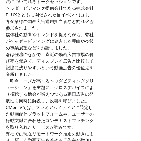
法について語るトークセッションです。
ヘッダービディング提供会社である株式会社
FLUXとともに開催された当イベントには、
各企業様の動画広告運用担当者など約40名が
参加されました。
媒体社の動向やトレンドを捉えながら、弊社
がヘッダービディングに参入した理由や今後
の事業展望などをお話しました。
森は登壇のなかで、直近の動画広告市場の伸
び率を鑑みて、ディスプレイ広告と比較して
記憶に残りやすいという動画広告の優位点を
分析しました。
「昨今ニーズが高まるヘッダビティングソリ
ューション」を主題に、クロスデバイスによ
り視聴する機会が増えつつある動画広告の発
展性も同時に解説し、反響を呼びました。
CMerTVでは、プレミアムメディアに限定し
た動画配信プラットフォームや、ユーザーの
行動文脈に合わせたコンテキストマッチング
を取り入れたサービスが強みです。
弊社では現在リモートワーク推進の動きによ
り、新しく動画広告を進める広告主が増加し