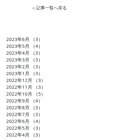
< 記事一覧へ戻る
2023年6月
（3）
3件の記事
【BEAUTINISTA TV】100
CMerTVが運
2023年5月
（4）
4件の記事
万人リーチ突破！「場
ッセージサービ
2023年4月
（3）
3件の記事
2023年3月
（3）
3件の記事
所」×「トキ」×「空間」
「Fanglee」が
2023年2月
（3）
3件の記事
をセグメントする唯一無
局J-WAVE【ST
2023年1月
（3）
3件の記事
二の美容室専門デジタル
で紹介されました
2022年12月
（3）
3件の記事
サイネージメディア
放送詳細更新）
2022年11月
（3）
3件の記事
2022年10月
（5）
5件の記事
2022年9月
（4）
4件の記事
2022年8月
（3）
3件の記事
2022年7月
（3）
3件の記事
2022年6月
（4）
4件の記事
2022年5月
（3）
3件の記事
2022年4月
（3）
3件の記事