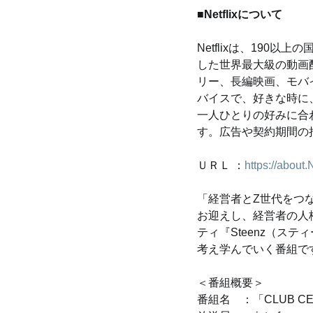
■Netflixについて
Netflixは、190
した世界最大級の動画
リー、長編映画、モバ
バイスで、好きな時に
一人ひとりの好みに合
す。広告や契約期間の
ＵＲＬ ：
https://about.
「経営者とZ世代をつ
お迎えし、経営者の人
ティ『Steenz（ス
考え学んでいく番組で
＜番組概要＞
番組名　：「CLUB C