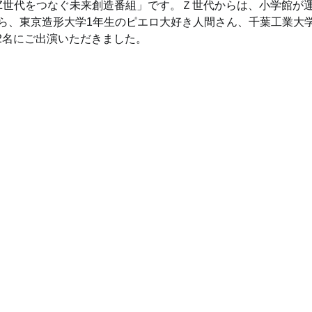
Z世代をつなぐ未来創造番組」です。Ｚ世代からは、小学館が運
」から、東京造形大学1年生のピエロ大好き人間さん、千葉工業大学
2名にご出演いただきました。