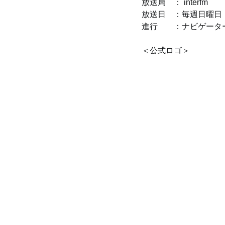
放送局　： interfm
放送日　：毎週日曜日　AM
進行　　：ナビゲーター
＜公式ロゴ＞