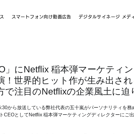
ス
スマートフォン向け動画広告
デジタルサイネージ メデ
EO」にNetflix 稲本弾マーケテ
演！世界的ヒット作が生み出され
で注目のNetflixの企業風土に
日曜日6:30から放送している弊社代表の五十嵐がパーソナリティを
ストCEOとしてNetflix 稲本弾マーケティングディレクターに