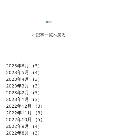
< 記事一覧へ戻る
2023年6月
（3）
3件の記事
1万円から投資可能！不動
石灰石=ライム
2023年5月
（4）
4件の記事
産投資のDXを推進 クリア
ら生まれた「LI
2023年4月
（3）
3件の記事
2023年3月
（3）
3件の記事
ル株式会社 横田大造社
環境課題に貢献
2023年2月
（3）
3件の記事
長がCLUBCEOに出演 誰
会社TBM坂本 
2023年1月
（3）
3件の記事
もが気軽に不動産投資が
がCLUBCEOに
2022年12月
（3）
3件の記事
できるようになる「投資
発・世界が注目
2022年11月
（3）
3件の記事
の民主化」に迫ります！
配慮への取り組
2022年10月
（5）
5件の記事
ます！！
2022年9月
（4）
4件の記事
2022年8月
（3）
3件の記事