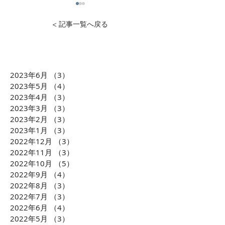
< 記事一覧へ戻る
2023年6月
（3）
3件の記事
1万円から投資可能！不動
石灰石=ライム
2023年5月
（4）
4件の記事
産投資のDXを推進 クリア
ら生まれた「LI
2023年4月
（3）
3件の記事
2023年3月
（3）
3件の記事
ル株式会社 横田大造社
環境課題に貢献
2023年2月
（3）
3件の記事
長がCLUBCEOに出演 誰
会社TBM坂本 
2023年1月
（3）
3件の記事
もが気軽に不動産投資が
がCLUBCEOに
2022年12月
（3）
3件の記事
できるようになる「投資
発・世界が注目
2022年11月
（3）
3件の記事
の民主化」に迫ります！
配慮への取り組
2022年10月
（5）
5件の記事
ます！！
2022年9月
（4）
4件の記事
2022年8月
（3）
3件の記事
2022年7月
（3）
3件の記事
2022年6月
（4）
4件の記事
2022年5月
（3）
3件の記事