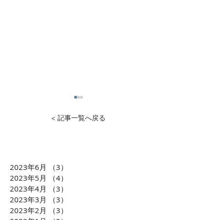
< 記事一覧へ戻る
2023年6月
（3）
3件の記事
1万円から投資可能！不動
石灰石=ライム
2023年5月
（4）
4件の記事
産投資のDXを推進 クリア
ら生まれた「LI
2023年4月
（3）
3件の記事
2023年3月
（3）
3件の記事
ル株式会社 横田大造社
環境課題に貢献
2023年2月
（3）
3件の記事
長がCLUBCEOに出演 誰
会社TBM坂本 