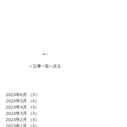
< 記事一覧へ戻る
2023年6月
（3）
3件の記事
【BEAUTINISTA TV】100
CMerTVが運
2023年5月
（4）
4件の記事
万人リーチ突破！「場
ッセージサービ
2023年4月
（3）
3件の記事
2023年3月
（3）
3件の記事
所」×「トキ」×「空間」
「Fanglee」が
2023年2月
（3）
3件の記事
をセグメントする唯一無
局J-WAVE【ST
2023年1月
（3）
3件の記事