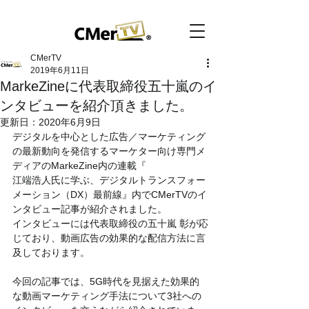
CMerTV
2019年6月11日
MarkeZineに代表取締役五十嵐のイ
ンタビューを紹介頂きました。
更新日：
2020年6月9日
デジタルを中心とした広告／マーケティング
の最新動向を発信するマーケター向け専門メ
ディアのMarkeZine内の連載『
江端浩人氏に学ぶ、デジタルトランスフォー
メーション（DX）最前線』内でCMerTVのイ
ンタビュー記事が紹介されました。
インタビューには代表取締役の五十嵐 彰が応
じており、動画広告の効果的な配信方法に言
及しております。
今回の記事では、5G時代を見据えた効果的
な動画マーケティング手法について3社への