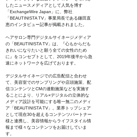
したニュースメディアとして人気を博す
「ExchangeWire Japan」に、弊社
「BEAUTINISTA TV」事業局長である鎌田直
恵のインタビュー記事が掲載されました。
ヘアサロン専門デジタルサイネージメディア
の「BEAUTINISTA TV」は、『心もからだも
きれいになりたいと願う全ての女性のため
に』をコンセプトとして、2019年後半から急
速にネットワークを広げております。
デジタルサイネージでの広告配信と合わせ
て、美容室でのサンプリングや店頭施策、配
信コンテンツとCMの連動施策などを実施す
ることにより、リアル×デジタルの立体的な
メディア設計を可能にする唯一無二のメディ
ア「BEAUTINISTA TV」。業界トップシェア
として現在30を超えるコンテンツパートナー
様と連携し、美容情報からライフスタイル情
報まで様々なコンテンツをお届けしていま
す。