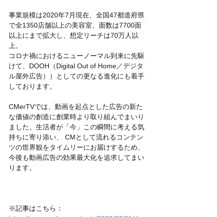
事業規模は2020年7月現在、全国47都道府県
で全1350店舗以上の美容室、面数は7700面
以上にまで拡大し、想定リーチは70万人以
上。
コロナ禍におけるニューノーマル到来に先駆
けて、DOOH（Digital Out of Home／デジタ
ル屋外広告））としての更なる進化にも着手
しております。
CMerTVでは、動画を起点とした広告の新た
な価値の創造に創業時より取り組んでまいり
ました。生活者が「今」この瞬間に考える気
持ちに寄り添い、 CMとして流れるコンテン
ツの世界観をタイムリーにお届けするため、
今後も動画広告の効果最大化を追求してまい
ります。
※記事はこちら：