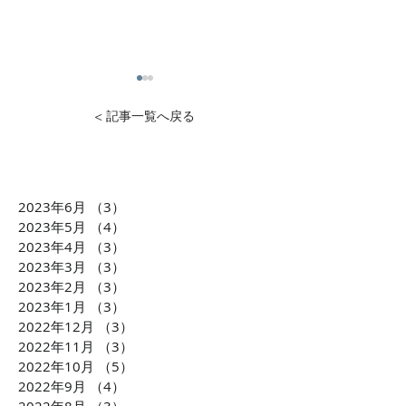
< 記事一覧へ戻る
2023年6月
（3）
3件の記事
1万円から投資可能！不動
石灰石=ライム
2023年5月
（4）
4件の記事
産投資のDXを推進 クリア
ら生まれた「LI
2023年4月
（3）
3件の記事
2023年3月
（3）
3件の記事
ル株式会社 横田大造社
環境課題に貢献
2023年2月
（3）
3件の記事
長がCLUBCEOに出演 誰
会社TBM坂本 
2023年1月
（3）
3件の記事
もが気軽に不動産投資が
がCLUBCEOに
2022年12月
（3）
3件の記事
できるようになる「投資
発・世界が注目
2022年11月
（3）
3件の記事
の民主化」に迫ります！
配慮への取り組
2022年10月
（5）
5件の記事
ます！！
2022年9月
（4）
4件の記事