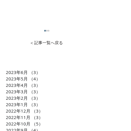
< 記事一覧へ戻る
2023年6月
（3）
3件の記事
1万円から投資可能！不動
石灰石=ライム
2023年5月
（4）
4件の記事
産投資のDXを推進 クリア
ら生まれた「LI
2023年4月
（3）
3件の記事
2023年3月
（3）
3件の記事
ル株式会社 横田大造社
環境課題に貢献
2023年2月
（3）
3件の記事
長がCLUBCEOに出演 誰
会社TBM坂本 
2023年1月
（3）
3件の記事
もが気軽に不動産投資が
がCLUBCEOに
2022年12月
（3）
3件の記事
できるようになる「投資
発・世界が注目
2022年11月
（3）
3件の記事
の民主化」に迫ります！
配慮への取り組
2022年10月
（5）
5件の記事
ます！！
2022年9月
（4）
4件の記事