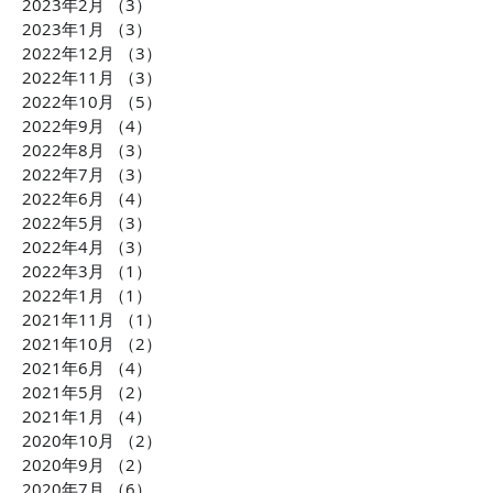
2023年2月
（3）
3件の記事
長がCLUBCEOに出演 誰
会社TBM坂本 
2023年1月
（3）
3件の記事
もが気軽に不動産投資が
がCLUBCEOに
2022年12月
（3）
3件の記事
できるようになる「投資
発・世界が注目
2022年11月
（3）
3件の記事
の民主化」に迫ります！
配慮への取り組
2022年10月
（5）
5件の記事
ます！！
2022年9月
（4）
4件の記事
2022年8月
（3）
3件の記事
2022年7月
（3）
3件の記事
2022年6月
（4）
4件の記事
2022年5月
（3）
3件の記事
2022年4月
（3）
3件の記事
2022年3月
（1）
1件の記事
2022年1月
（1）
1件の記事
2021年11月
（1）
1件の記事
2021年10月
（2）
2件の記事
2021年6月
（4）
4件の記事
2021年5月
（2）
2件の記事
2021年1月
（4）
4件の記事
2020年10月
（2）
2件の記事
2020年9月
（2）
2件の記事
2020年7月
（6）
6件の記事