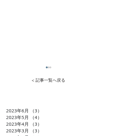
< 記事一覧へ戻る
2023年6月
（3）
3件の記事
1万円から投資可能！不動
石灰石=ライム
2023年5月
（4）
4件の記事
産投資のDXを推進 クリア
ら生まれた「LI
2023年4月
（3）
3件の記事
2023年3月
（3）
3件の記事
ル株式会社 横田大造社
環境課題に貢献