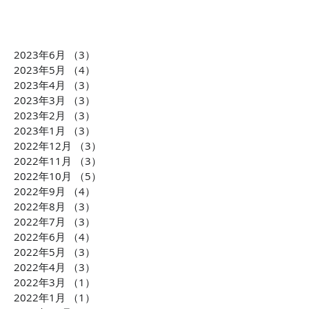
2023年6月
（3）
3件の記事
1万円から投資可能！不動
石灰石=ライム
2023年5月
（4）
4件の記事
産投資のDXを推進 クリア
ら生まれた「LI
2023年4月
（3）
3件の記事
2023年3月
（3）
3件の記事
ル株式会社 横田大造社
環境課題に貢献
2023年2月
（3）
3件の記事
長がCLUBCEOに出演 誰
会社TBM坂本 
2023年1月
（3）
3件の記事
もが気軽に不動産投資が
がCLUBCEOに
2022年12月
（3）
3件の記事
できるようになる「投資
発・世界が注目
2022年11月
（3）
3件の記事
の民主化」に迫ります！
配慮への取り組
2022年10月
（5）
5件の記事
ます！！
2022年9月
（4）
4件の記事
2022年8月
（3）
3件の記事
2022年7月
（3）
3件の記事
2022年6月
（4）
4件の記事
2022年5月
（3）
3件の記事
2022年4月
（3）
3件の記事
2022年3月
（1）
1件の記事
2022年1月
（1）
1件の記事