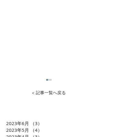
< 記事一覧へ戻る
2023年6月
（3）
3件の記事
1万円から投資可能！不動
石灰石=ライム
2023年5月
（4）
4件の記事
産投資のDXを推進 クリア
ら生まれた「LI
2023年4月
（3）
3件の記事