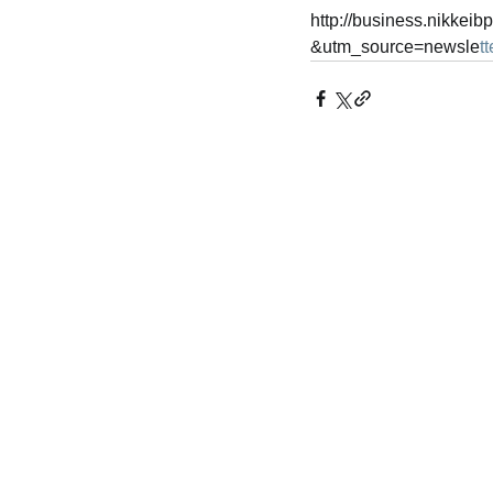
http://business.nikkei
&utm_source=newsle
t