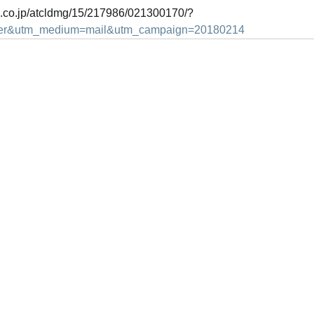
bp.co.jp/atcldmg/15/217986/021300170/?
ter&utm_medium=mail&utm_campaign=20180214