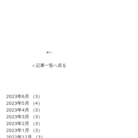
< 記事一覧へ戻る
2023年6月
（3）
3件の記事
1万円から投資可能！不動
石灰石=ライム
2023年5月
（4）
4件の記事
産投資のDXを推進 クリア
ら生まれた「LI
2023年4月
（3）
3件の記事
2023年3月
（3）
3件の記事
ル株式会社 横田大造社
環境課題に貢献
2023年2月
（3）
3件の記事
長がCLUBCEOに出演 誰
会社TBM坂本 
2023年1月
（3）
3件の記事
もが気軽に不動産投資が
がCLUBCEOに
2022年12月
（3）
3件の記事