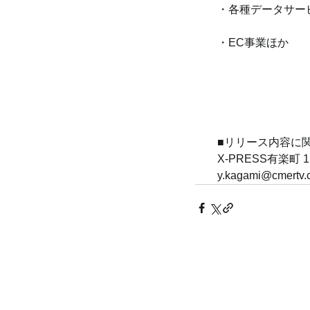
・各種データサー
・EC事業ほか
■リリース内容に関す
X-PRESS有楽町 11
y.kagami@cmertv.