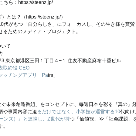
https://steenz.jp/
は？（https://steenz.jp/）
10代がもつ「自分らしさ」にフォーカスし、その生き様を賞賛
せるためのメディア・プロジェクト。
ついて
カ
073 東京都港区三田１丁目４−１ 住友不動産麻布十番ビル
取締役 CEO
マッチングアプリ「Pa
irs」
なぐ未来創造番組」をコンセプトに、毎週日本を彩る『真の』
柄や事業内容に迫
るだけではなく、小学館が運営する10
代向け
ーンズ）』と連携し、Z世代が持
つ「価値観」や「社会課題」
す。