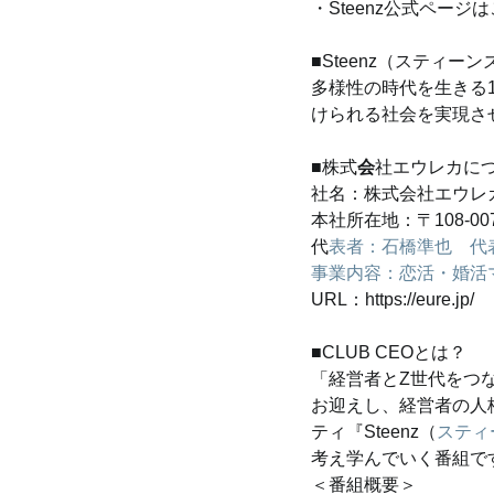
・Steenz公式ページはこちら：
■Steenz（スティーンズ）と
多様性の時代を生きる
けられる社会を実現さ
■株式
会
社エウレカに
社名：株式会社エウレ
本社所在地：〒108-0
代
表者：石橋準也　代表
事業内容：恋活・婚活
URL：https://eure.jp/
■CLUB CEOとは？
「経営者とZ世代をつ
お迎えし、経営者の人
ティ『Steenz（
スティ
考え学んでいく番組で
＜番組概要＞