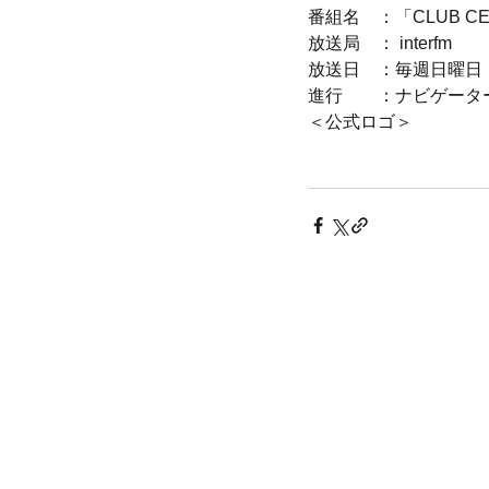
番組名　：「CLUB C
放送局　： interfm
放送日　：毎週日曜日　AM
進行　　：ナビゲーター
＜公式ロゴ＞