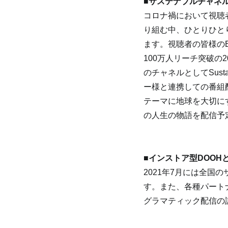
■サステナブルチャネ
コロナ禍において視聴
り組む中、ひとりひと
ます。視聴者の皆様のB
100万人リーチ突破の2021
のチャネルとしてSus
ー様と連携しての番組
テーマに地球を大切に
の人生の物語を配信予定
■インストア型DOOH
2021年7月には全
す。また、各種パート
グラマティック配信の