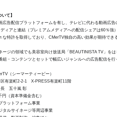
ついて】
画広告配信プラットフォームを有し、テレビに代わる動画広告
ルメディアと連結（プレミアムメディアへの配信シェアは60％強
々な特許を取得しており、CMerTV独自の高い効果が期待でき
ージの領域でも美容室向け放送局「BEAUTINISTA TV」を
番組・コンテンツとセットで幅広いジャンルへの広告配信を行
erTV（シーマーティービー）
有楽町2-2-1　X-PRESS有楽町11階
社長　五十嵐 彰
万8千円（資本準備金含む）
プラットフォーム事業
ジタルサイネージ等周辺事業