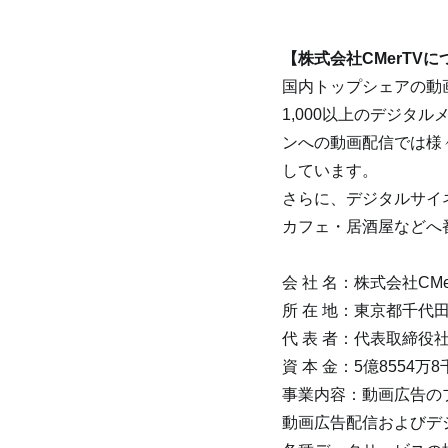
【株式会社CMerTVに
国内トップシェアの動
1,000以上のデジタ
ンへの動画配信では様
しています。
さらに、デジタルサイネ
カフェ・居酒屋などへ
会 社 名：株式会社CM
所 在 地：東京都千代田区
代 表 者：代表取締役
資 本 金：5億8554
事業内容：動画広告の
動画広告配信およびデ