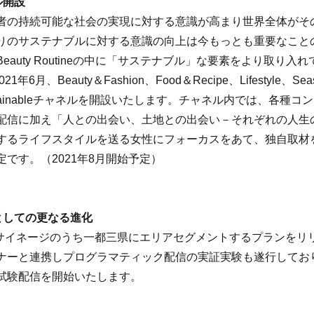
ル開設
者の持続可能な社会の実現に対する意識が高まり世界全体がそ
りのサステナブルに対する意識の向上は今もっとも重要なこと
eauty Routineの中に「サステナブル」な要素をより取り入
年6月、Beauty＆Fashion、Food＆Recipe、Lifestyle、Se
tainableチャネルを開設いたします。チャネル内では、各種コ
配信に加え「人との出会い、土地との出会い－それぞれの人生
するライフスタイルを送る女性にフォーカスをあて、独自取材
です。（2021年8月開始予定）
としての更なる進化
国のサイネージのうち一都三県にエリアセグメントするプランをリ
ナーと連携しプログラマティック配信の実証実験も遂行してお
試験配信を開始いたします。