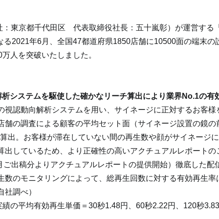
社：東京都千代田区　代表取締役社長：五十嵐彰）が運営する「BEA
る2021年6月、全国47都道府県1850店舗に10500面の端末
00万人を突破いたしました。
解析システムを駆使した確かなリーチ算出により業界No.1の有
の視認動向解析システムを用い、サイネージに正対するお客様
店舗の調査による顧客の平均セット面（サイネージ設置の鏡の
に算出。お客様が滞在していない間の再生数や顔がサイネージ
算出しているため、より正確性の高いアクチュアルレポートの
年6月ご出稿分よりアクチュアルレポートの提供開始）徹底した配
生数のモニタリングによって、総再生回数に対する有効再生率
自社調べ）
実績の平均有効再生単価＝30秒1.48円、60秒2.22円、120秒3.8