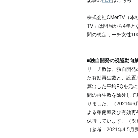
記事の
PDF
はこちら
株式会社CMerTV（本
TV」は開局から4年とな
間の想定リーチ女性1
■独自開発の視認動向
リーチ数は、独自開発
た有効再生数と、設置
算出した平均FQを元
間の再生数を除外して
りました。（2021
よる稼働率及び有効再
保持しています。（※
（参考：2021年4-5月