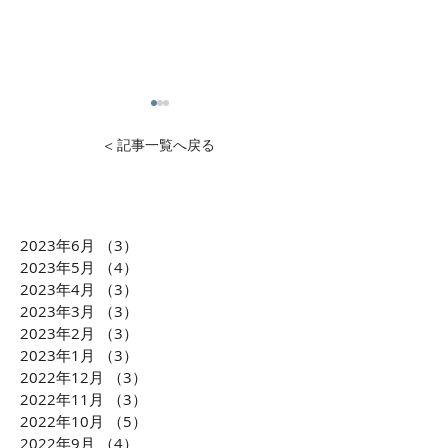
< 記事一覧へ戻る
2023年6月
（3）
3件の記事
1万円から投資可能！不動
石灰石=ライム
2023年5月
（4）
4件の記事
産投資のDXを推進 クリア
ら生まれた「LI
2023年4月
（3）
3件の記事
2023年3月
（3）
3件の記事
ル株式会社 横田大造社
環境課題に貢献
2023年2月
（3）
3件の記事
長がCLUBCEOに出演 誰
会社TBM坂本 
2023年1月
（3）
3件の記事
もが気軽に不動産投資が
がCLUBCEOに
2022年12月
（3）
3件の記事
できるようになる「投資
発・世界が注目
2022年11月
（3）
3件の記事
の民主化」に迫ります！
配慮への取り組
2022年10月
（5）
5件の記事
ます！！
2022年9月
（4）
4件の記事